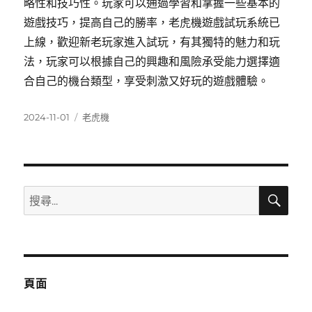
略性和技巧性。玩家可以通過學習和掌握一些基本的
遊戲技巧，提高自己的勝率，老虎機遊戲試玩系統已
上線，歡迎新老玩家進入試玩，有其獨特的魅力和玩
法，玩家可以根據自己的興趣和風險承受能力選擇適
合自己的機台類型，享受刺激又好玩的遊戲體驗。
發
分
2024-11-01
老虎機
佈
類
日
期:
搜
搜
尋
尋
關
鍵
字:
頁面