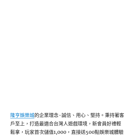
引了大量忠實玩家，平台擁有多樣的遊戲選擇，包括
真人荷官和多種老虎機，讓玩家每次遊戲都充滿驚喜
和期待，玩家只需簡單註冊並加入娛樂城的Line，即
可獲得體驗金，無需進行任何存款操作，不管是真人
娛樂、電子遊戲、體育即時賽事，跟豐富的彩票遊戲,
只要你想玩上絕對超乎你的想像,滿足你的刺激體驗。
發
分
2024-11-08
必贏娛樂城
佈
類
日
期:
隆亨娛樂城操作簡便，讓玩家
能夠沉浸在愉快的遊戲世界中
隆亨娛樂城
的企業理念-誠信、用心、堅持。秉持著客
戶至上，打造最適合台灣人遊戲環境，新會員好禮輕
鬆拿，玩家首次儲值1,000，直接送500點娛樂城體驗