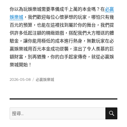
你以為玩娛樂城需要準備成千上萬的本金嗎？在
必贏
娛樂城
，我們歡迎每位心懷夢想的玩家，哪怕只有幾
百元的預算，也能在這裡找到屬於你的舞台，我們提
供許多低起注額的精緻遊戲，搭配我們大方贈送的體
驗金，讓你能用極低的成本進行熱身，無數玩家在必
贏娛樂城用百元本金成功逆襲，滾出了令人羨慕的巨
額財富，別再猶豫，你的白手起家傳奇，就從必贏娛
樂城開始！
發
分
2026-05-08
必贏娛樂城
佈
類
日
期:
搜
搜
尋
尋