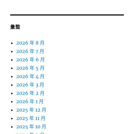
彙整
2026 年 8 月
2026 年 7 月
2026 年 6 月
2026 年 5 月
2026 年 4 月
2026 年 3 月
2026 年 2 月
2026 年 1 月
2025 年 12 月
2025 年 11 月
2025 年 10 月