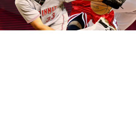
級獎池到頂級大獎，各階段玩家皆能找到對應活動，
中獎之路充滿驚喜，新會員註冊即享獎池專屬福利，
免費參與券、加碼獎金、中獎紅利等拿到手軟，會員
等級越高，獎池權益越豐厚，平台持權威認證，頂級
隨機獎勵系統確保公平競爭，加密技術保障資金與信
息安全，提款快速無阻礙，24小時客服在線服務，多
端兼容隨時參與，趕緊加入衝擊萬倍獎金！
發
分
2026-05-29
老虎機
佈
類
日
期:
老虎機新手友好，輕鬆上手贏
獎金
新手玩家也能輕鬆體驗吃角子
老虎機
樂趣！這裡的平
台推出新手專屬引導課程，詳解規則、獎項與高爆技