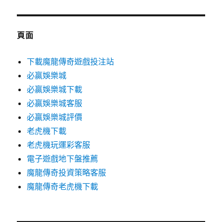
關
鍵
字:
頁面
下載魔龍傳奇遊戲投注站
必贏娛樂城
必贏娛樂城下載
必贏娛樂城客服
必贏娛樂城評價
老虎機下載
老虎機玩運彩客服
電子遊戲地下盤推薦
魔龍傳奇投資策略客服
魔龍傳奇老虎機下載