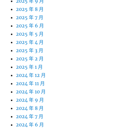
2025 年 9 月
2025 年 8 月
2025 年 7 月
2025 年 6 月
2025 年 5 月
2025 年 4 月
2025 年 3 月
2025 年 2 月
2025 年 1 月
2024 年 12 月
2024 年 11 月
2024 年 10 月
2024 年 9 月
2024 年 8 月
2024 年 7 月
2024 年 6 月