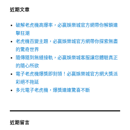
近期文章
破解老虎機高爆率，必贏娛樂城官方網帶你解鎖連
擊狂潮
老虎機百變主題，必贏娛樂城官方網帶你探索無盡
的驚奇世界
隨傳隨到無縫接軌，必贏娛樂城客服讓您體驗真正
的隨心所欲
電子老虎機爆獎即刻領！必贏娛樂城官方網大獎派
彩絕不拖延
多元電子老虎機，爆獎連連驚喜不斷
近期留言