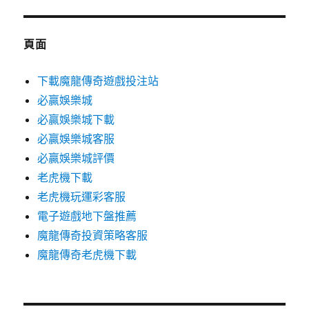
鍵
字:
頁面
下載魔龍傳奇遊戲投注站
必贏娛樂城
必贏娛樂城下載
必贏娛樂城客服
必贏娛樂城評價
老虎機下載
老虎機玩運彩客服
電子遊戲地下盤推薦
魔龍傳奇投資策略客服
魔龍傳奇老虎機下載