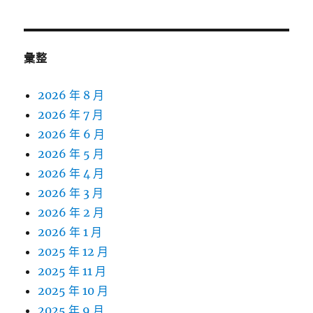
彙整
2026 年 8 月
2026 年 7 月
2026 年 6 月
2026 年 5 月
2026 年 4 月
2026 年 3 月
2026 年 2 月
2026 年 1 月
2025 年 12 月
2025 年 11 月
2025 年 10 月
2025 年 9 月