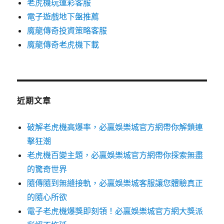
老虎機玩運彩客服
電子遊戲地下盤推薦
魔龍傳奇投資策略客服
魔龍傳奇老虎機下載
近期文章
破解老虎機高爆率，必贏娛樂城官方網帶你解鎖連
擊狂潮
老虎機百變主題，必贏娛樂城官方網帶你探索無盡
的驚奇世界
隨傳隨到無縫接軌，必贏娛樂城客服讓您體驗真正
的隨心所欲
電子老虎機爆獎即刻領！必贏娛樂城官方網大獎派