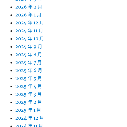
2026 年 2 月
2026 年 1 月
2025 年 12 月
2025 年 11 月
2025 年 10 月
2025 年 9 月
2025 年 8 月
2025 年 7 月
2025 年 6 月
2025 年 5 月
2025 年 4 月
2025 年 3 月
2025 年 2 月
2025 年 1 月
2024 年 12 月
2024 年 11 月