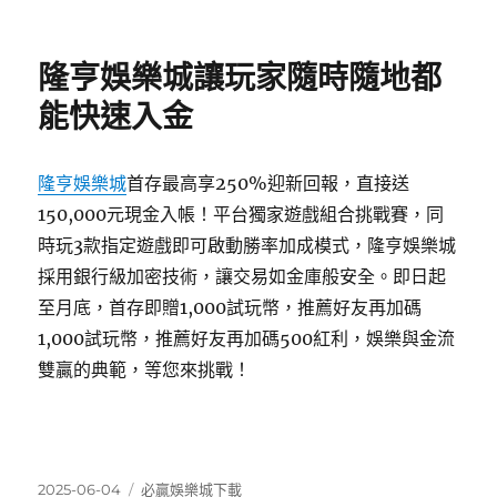
佈
類
日
期:
隆亨娛樂城讓玩家隨時隨地都
能快速入金
隆亨娛樂城
首存最高享250%迎新回報，直接送
150,000元現金入帳！平台獨家遊戲組合挑戰賽，同
時玩3款指定遊戲即可啟動勝率加成模式，隆亨娛樂城
採用銀行級加密技術，讓交易如金庫般安全。即日起
至月底，首存即贈1,000試玩幣，推薦好友再加碼
1,000試玩幣，推薦好友再加碼500紅利，娛樂與金流
雙贏的典範，等您來挑戰！
發
分
2025-06-04
必贏娛樂城下載