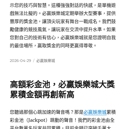
示您的技巧與智慧。這種強強對話的快感，是單機遊
戲無法比擬的。必贏娛樂城定期舉辦大型賽事，提供
豐厚的獎金池，讓頂尖玩家有舞台一戰成名。我們鼓
勵健康的競技風氣，讓玩家在交流中提升水準。如果
您對自己的技術有信心，必贏娛樂城就是您證明自我
的最佳場所，贏取獎金的同時更贏得尊敬。
發
分
2026-04-29
必贏娛樂城
佈
類
日
期:
高額彩金池，必贏娛樂城大獎
累積金額再創新高
您聽過那個心跳加速的聲音嗎？那是
必贏娛樂城
累積
彩金池（Jackpot）跳動的聲音！我們的彩金池由全
平台數萬名玩家共同累積，目前金額已突破千萬大