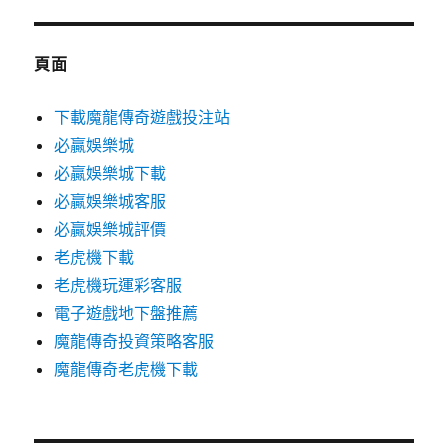
鍵
字:
頁面
下載魔龍傳奇遊戲投注站
必贏娛樂城
必贏娛樂城下載
必贏娛樂城客服
必贏娛樂城評價
老虎機下載
老虎機玩運彩客服
電子遊戲地下盤推薦
魔龍傳奇投資策略客服
魔龍傳奇老虎機下載