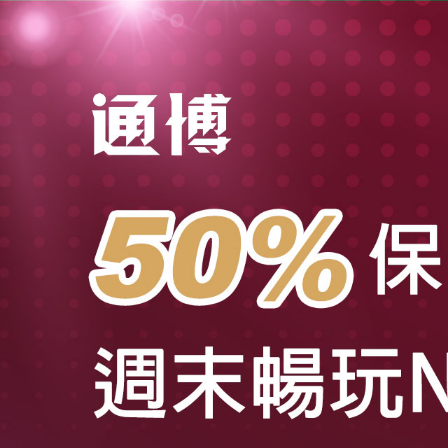
必贏娛樂城官方網
我們必贏娛樂城的魔龍傳奇遊戲為客戶提供最專業的老虎機AP
奇老虎機輪盤以專業、親切的態度解，讓每位玩家有賓至如歸的
隆亨娛樂城官方網提
的彩池獎金