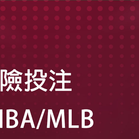
P下載服務，地下盤推薦賺錢必勝法，最新的老虎機玩法讓輕鬆賺錢，客服全天
感覺。
供高投注機率和豐富吸引