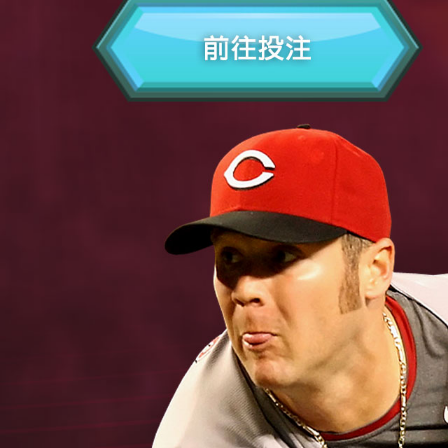
下一篇文章
章:
隆亨娛樂城能夠解答玩家的任
下
一
趣
篇
文
章: