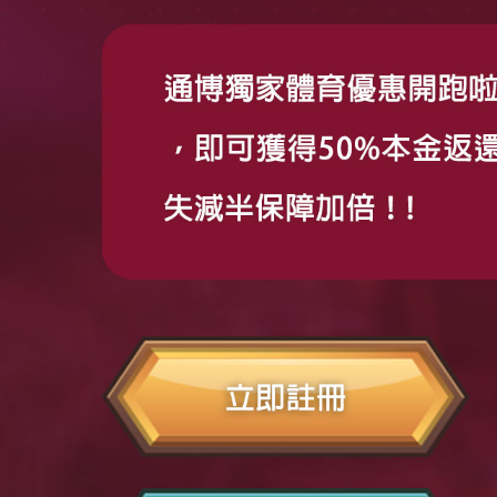
隆亨
娛樂城
官方網
老虎機、北京賽車
作
admin
享有良好的聲譽，
者
發
2024-11-29
娛樂城官方網24
佈
分
必贏娛樂城
統全面支援PC、
日
類
本供玩家下載。
期:
文
上一篇文章
章
隆亨娛樂城讓您在遊戲中獲得
上
一
導
篇
覽
文