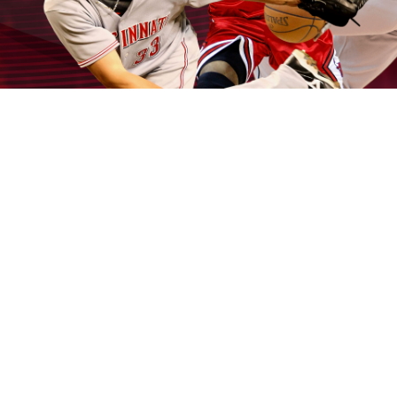
公正，頂級加密技術保障信息與資金安全，提款快速
無阻礙，24小時客服貼心服務，及時解決問題，網站
操作簡便、多端登錄，隨時隨地暢玩吃角子老虎機，
選擇這裡就是選擇高品質！
作
發
分
admin
2026-06-27
老虎機
者
佈
類
日
期:
文
上一篇文章
章
電子老虎機控必看！RG娛樂城爆金
上
一
機率驚人千倍大獎一指輕鬆抱走
導
篇
覽
文
章:
下一篇文章
賓至如歸的感動，必贏娛樂城打造五
下