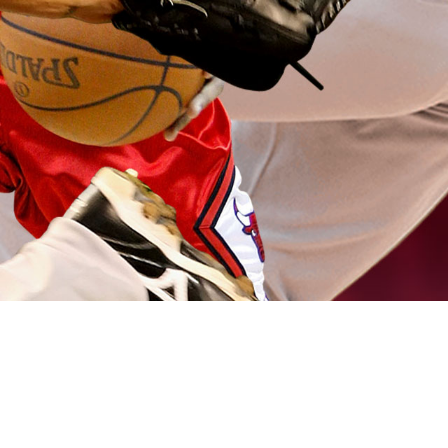
2026 年 3 月
2026 年 2 月
2026 年 1 月
2025 年 12 月
2025 年 11 月
2025 年 10 月
2025 年 9 月
2025 年 8 月
2025 年 7 月
2025 年 6 月
2025 年 5 月
2025 年 4 月
2025 年 3 月
2025 年 2 月
2025 年 1 月
2024 年 12 月
2024 年 11 月
2024 年 10 月
2024 年 9 月
2024 年 8 月
2024 年 7 月