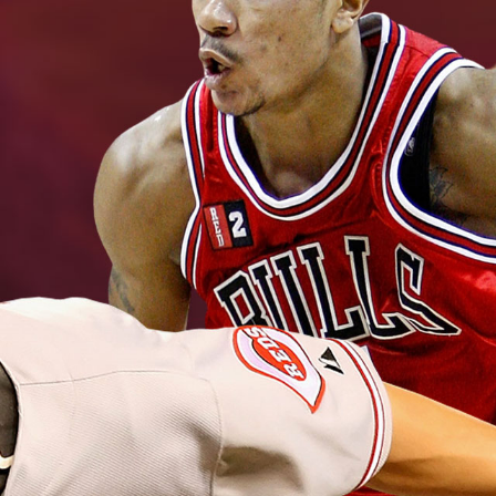
科技防弊系統守護每位玩家的公平