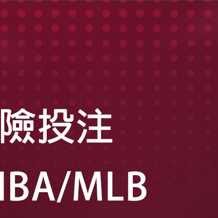
P下載服務，地下盤推薦賺錢必勝法，最新的老虎機玩法讓輕鬆賺錢，客服全天
感覺。
城超親民門檻白手起家不