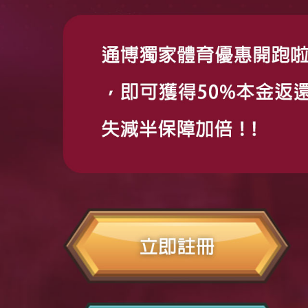
你以為玩娛樂城需
想的玩家，哪怕只
作
admin
低起注額的精緻遊
者
發
2026-05-08
身，無數玩家在必
佈
分
必贏娛樂城
再猶豫，你的白手
日
類
期:
文
上一篇文章
章
必贏娛樂城是您口袋裡的拉斯
上
一
導
篇
覽
文
下一篇文章
章: