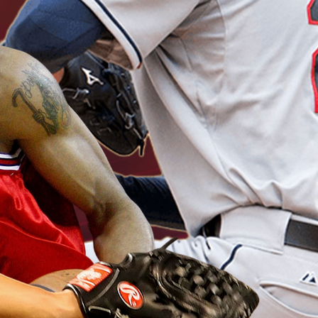
盡的驚奇世界
隨傳隨到無縫接軌，必贏娛樂城客服讓您體驗真
正的隨心所欲
電子老虎機爆獎即刻領！必贏娛樂城官方網大獎
派彩絕不拖延
多元電子老虎機，爆獎連連驚喜不斷
近期留言
彙整
2026 年 8 月
2026 年 7 月
2026 年 6 月
2026 年 5 月
2026 年 4 月