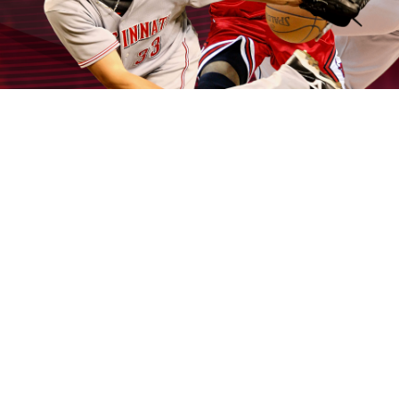
新各機台的累積彩金與中獎資訊，幫助您做出明智選
擇，掌握心理與資金管理，在必贏娛樂城官方網的電
子機台區，小錢也能滾出大財富。
作
發
分
admin
2026-04-02
老虎機
者
佈
類
日
期:
文
上一篇文章
章
老虎機爆分奇蹟，讓您體驗一夕致富
上
一
的震撼
導
篇
覽
文
章:
下一篇文章
未來博弈新趨勢，必贏娛樂城帶領您
下
一
走向致富巔峰