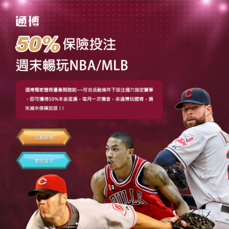
必贏娛樂城官方網
解析電子機台吐分規律，讓您
在老虎機大發利市
老虎機
真的有吐分期與吃分期嗎？在必贏娛樂城官方
網，我們秉持透明化的運作，雖然電子遊戲是基於
RNG（隨機數產生器），但長期的返還率（RTP）是
確定的，引進的老虎機機台RTP通常高於業界平均，
這意味著玩家擁有更高的獲勝機會，資深玩家建議，
透過小額測試不同機台的頻率，找到當下狀態最佳的
機台進行加碼，必贏娛樂城官方網的後台系統即時更