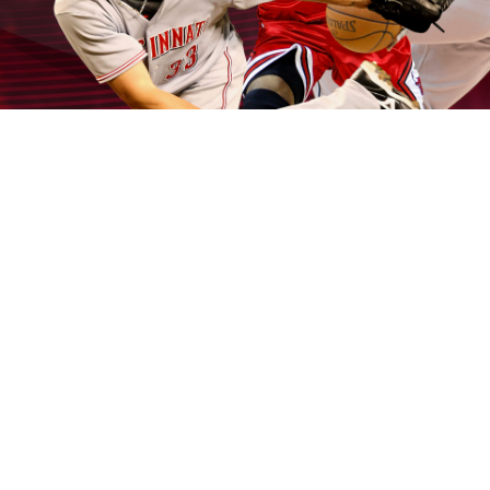
樂服務，確保您在5分鐘內火速到帳
作
發
分
admin
2026-03-12
必贏娛樂城
者
佈
類
日
期:
文
上一篇文章
章
必贏娛樂城貼心服務無國界，讓全球
上
一
玩家都能享受無憂暢玩體驗
導
篇
覽
文
章:
下一篇文章
必贏娛樂城定期更新優惠活動，以回
下
一
饋給各位玩家
篇
文