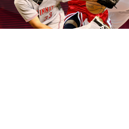
作
發
分
admin
2025-08-08
必贏娛樂城下載
者
佈
類
日
期:
文
上一篇文章
章
隆亨娛樂城官方網盡速解決您對於網
上
一
站、遊戲的種種疑難雜症
導
篇
覽
文
章:
下一篇文章
龍亨娛樂城確保玩家在遊戲過程中獲
下