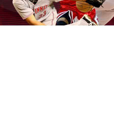
作
發
分
admin
2025-03-15
必贏娛樂城
者
佈
類
日
期:
文
上一篇文章
章
隆亨娛樂城官方網讓你隨時隨地都能
上
一
享受身歷其境的賭場體驗
導
篇
覽
文
章:
下一篇文章
隆亨娛樂城為讀者揭開這個備受玩家
下
一
關注的核心問題
篇
文
章: