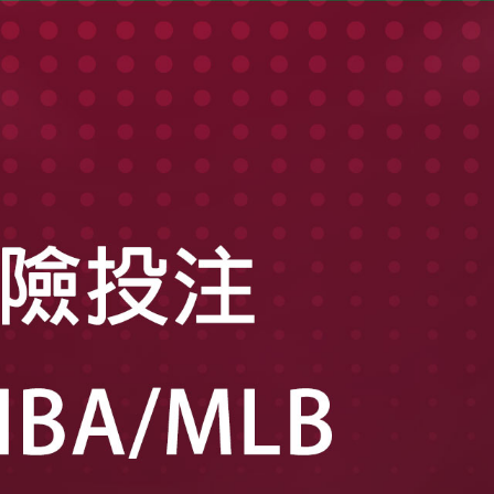
P下載服務，地下盤推薦賺錢必勝法，最新的老虎機玩法讓輕鬆賺錢，客服全天
感覺。
供快速的提款/出金管道