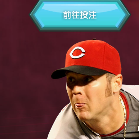
下一篇文章
章:
隆亨娛樂城讓每一位玩家可以
下
一
篇
文
章: