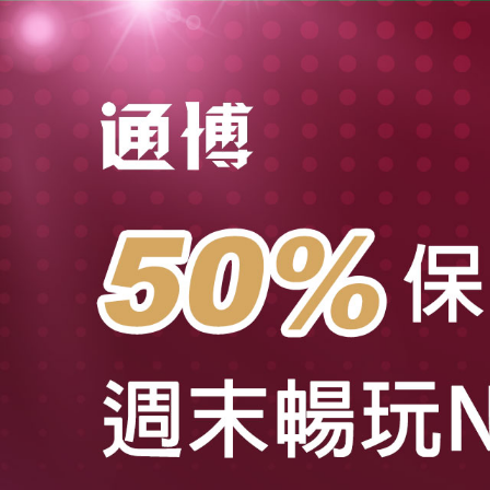
必贏娛樂城官方網
我們必贏娛樂城的魔龍傳奇遊戲為客戶提供最專業的老虎機AP
奇老虎機輪盤以專業、親切的態度解，讓每位玩家有賓至如歸的
隆亨娛樂城官方網提
讓玩家安心暢玩