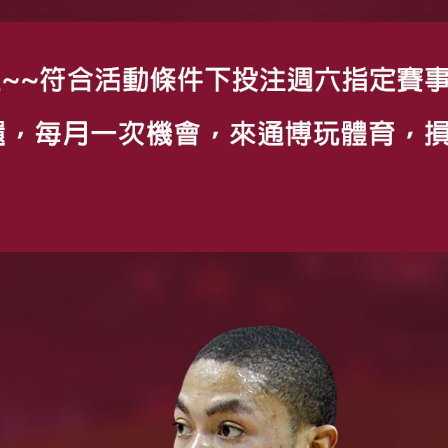
經營亞太區線上娛樂城領域多年，擁有堅強的自主研發團隊、客
全面可靠信任的網路遊戲平台，以玩家需求為核心，我們致力於
公正、真實的技術，成為玩家在線上賭場中最佳的合作夥伴，隆
諾為每位客戶提供最快速的存取款服務，以符合手機時代的便利
供24小時全年無休的銀行轉帳及超商儲值方式，讓客戶能夠隨
作。
台，提供各種遊戲供玩家選擇