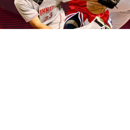
玩家能善加利用公式，如此每位玩家都能輕易上手，
從遊戲中享受博彩的樂趣，推薦同樣的遊戲，一樣的
玩法，不一樣的樂趣。
作
發
分
admin
2024-06-28
必贏娛樂城客服
者
佈
類
日
期:
文
下一篇文章
章
隆亨娛樂城官方網有如親臨豪華賭
下
一
場，為你傾情打造專業化的投注選擇
導
篇
覽
文
章:
搜
搜
尋